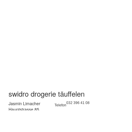
swidro drogerie täuffelen
Jasmin Limacher
032 396 41 08
Telefon
Hauptstrasse 85
> Mail
2575 Täuffelen
Lageplan >