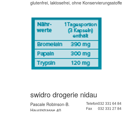
glutenfrei, laktosefrei, ohne Konservierungsstoffe
swidro drogerie nidau
Pascale Robinson-B.
Telefon
032 331 64 84
Fax
032 331 27 84
Hauptstrasse 40
> Mail
2560 Nidau BE
Lageplan >