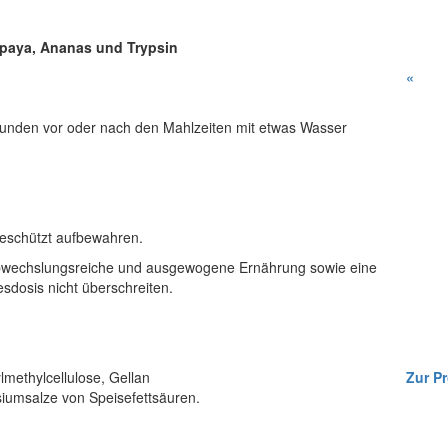
apaya, Ananas und Trypsin
«
tunden vor oder nach den Mahlzeiten mit etwas Wasser
 geschützt aufbewahren.
 abwechslungsreiche und ausgewogene Ernährung sowie eine
osis nicht überschreiten.
lmethylcellulose, Gellan
Zur Pr
siumsalze von Speisefettsäuren.