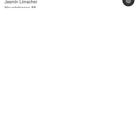
Jasmin Limacher
Hauptstrasse 85
2575 Täuffelen
Lageplan >
032 396 41 08
Telefon
> Mail
Öffnungszeiten - Täuffelen
Montag - Freitag
08:00 – 12:00 Uhr
13:30 – 18:30 Uhr
Samstag
08:00 – 16:00 Uhr
Impressum
|
Datenschutz
Webdesign by what.AG