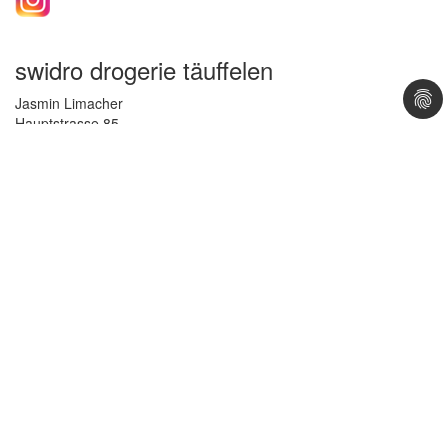
swidro drogerie täuffelen
Jasmin Limacher
Hauptstrasse 85
2575 Täuffelen
Lageplan >
032 396 41 08
Telefon
> Mail
Öffnungszeiten - Täuffelen
Montag - Freitag
08:00 – 12:00 Uhr
13:30 – 18:30 Uhr
Samstag
08:00 – 16:00 Uhr
Impressum
|
Datenschutz