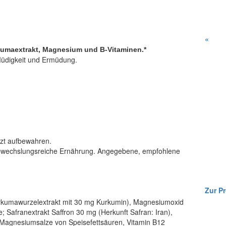
«
kumaextrakt,
Magnesium und B-Vitaminen.*
Müdigkeit und Ermüdung.
tzt aufbewahren.
 abwechslungsreiche Ernährung. Angegebene, empfohlene
Zur Pr
urkumawurzelextrakt mit 30 mg Kurkumin), Magnesiumoxid
; Safranextrakt Saffron 30 mg (Herkunft Safran: Iran),
, Magnesiumsalze von Speisefettsäuren, Vitamin B12