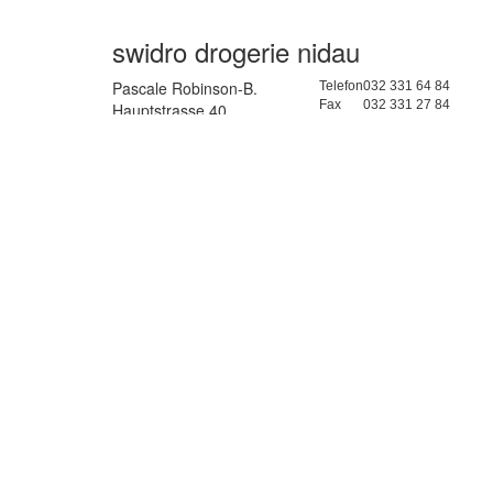
swidro drogerie nidau
Pascale Robinson-B.
Telefon
032 331 64 84
Fax
032 331 27 84
Hauptstrasse 40
> Mail
2560 Nidau BE
Lageplan >
Öffnungszeiten - Nidau
Montag - Freitag
08:00 – 18:30 Uhr
Samstag
08:00 – 16:00 Uhr
Impressum
|
Datenschutz
Webdesign by what.AG