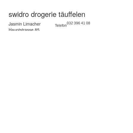
swidro drogerie täuffelen
Jasmin Limacher
032 396 41 08
Telefon
Hauptstrasse 85
> Mail
2575 Täuffelen
Lageplan >
Öffnungszeiten - Täuffelen
Montag - Freitag
08:00 – 12:00 Uhr
13:30 – 18:30 Uhr
Samstag
08:00 – 16:00 Uhr